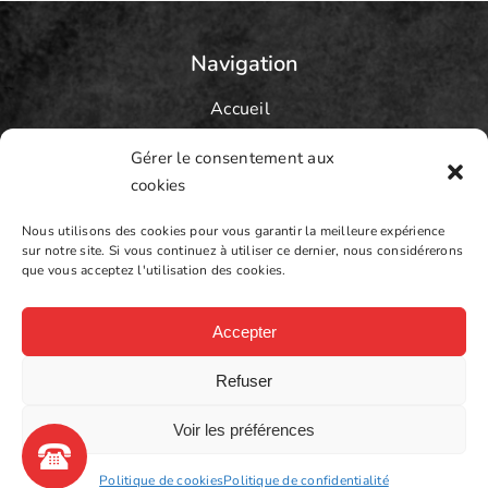
Navigation
Accueil
C2M53
Gérer le consentement aux
cookies
Prestations
Contact
Nous utilisons des cookies pour vous garantir la meilleure expérience
sur notre site. Si vous continuez à utiliser ce dernier, nous considérerons
que vous acceptez l'utilisation des cookies.
Accepter
C2M53
Mentions légales
Refuser
Politique de confidentialité
CGV
Voir les préférences
Plan du site
Politique de cookies
Politique de confidentialité